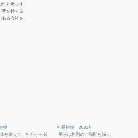
のだと考ます。
が夢を持てる
のある会社を
挨拶
社長挨拶 2023年
体を鍛えて、社会から必
平素は格別のご高配を賜り、