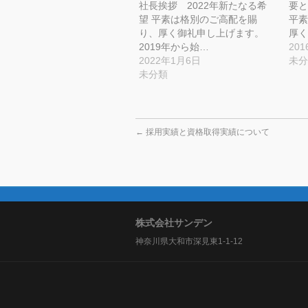
社長挨拶 2022年新たなる希
要と
ィ
く
ィ
ド
ン
だ
ン
ウ
望 平素は格別のご高配を賜
平素
ド
さ
ド
で
ウ
い
ウ
開
り、厚く御礼申し上げます。
厚く
で
(新
で
き
2019年から始…
20
開
し
開
ま
き
い
き
す)
2022年1月6日
未分
ま
ウ
ま
す)
ィ
す)
未分類
ン
ド
ウ
で
開
き
ま
←
採用実績と資格取得実績について
す)
株式会社サンデン
神奈川県大和市深見東1-1-12