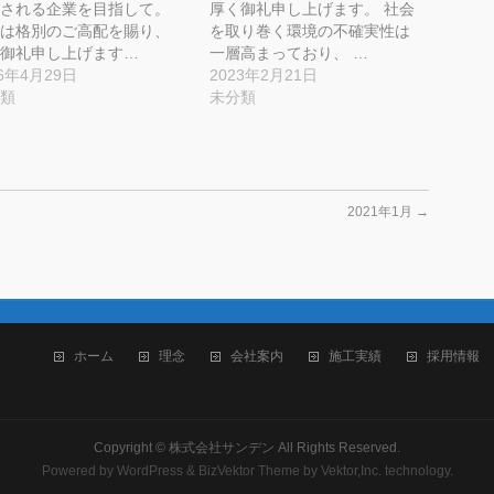
される企業を目指して。
厚く御礼申し上げます。 社会
は格別のご高配を賜り、
を取り巻く環境の不確実性は
御礼申し上げます…
一層高まっており、 …
16年4月29日
2023年2月21日
類
未分類
2021年1月
→
ホーム
理念
会社案内
施工実績
採用情報
Copyright ©
株式会社サンデン
All Rights Reserved.
Powered by
WordPress
&
BizVektor Theme
by Vektor,Inc. technology.