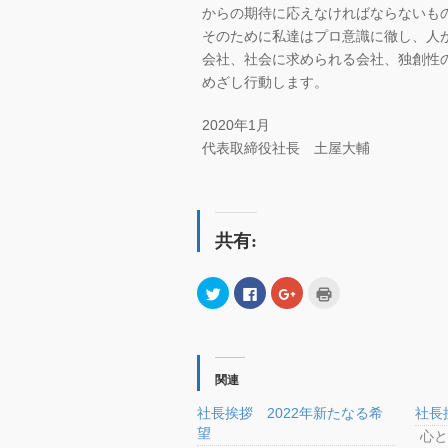
からの期待に応えなければならないも
そのために私達はプロ意識に徹し、人
会社、社会に求められる会社、独創性
めざし行動します。
2020年1月
代表取締役社長 土屋大輔
共有:
ク
Facebook
ク
ク
リ
で
リ
リ
ッ
共
ッ
ッ
ク
有
ク
ク
し
す
し
し
て
る
て
て
Twitter
に
Google+
印
で
は
で
刷
関連
共
ク
共
(新
有
リ
有
し
(新
ッ
(新
い
社長挨拶 2022年新たなる希
社長
し
ク
し
ウ
望
い
し
い
ィ
心と
ウ
て
ウ
ン