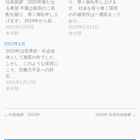
ウ
て
ウ
ン
社長挨拶 2022年新たな
り、厚く御礼申し上げま
ィ
く
ィ
ド
ン
だ
ン
ウ
る希望 平素は格別のご高
す。 社会を取り巻く環境
ド
さ
ド
で
配を賜り、厚く御礼申し上
の不確実性は一層高まって
ウ
い
ウ
開
で
(新
で
き
げます。 2019年から始…
おり、 …
開
し
開
ま
き
い
き
す)
2022年1月6日
2023年2月21日
ま
ウ
ま
未分類
未分類
す)
ィ
す)
ン
ド
2021年1月
ウ
で
2020年は世界的・社会全
開
き
体として激変の年でした
ま
しかし、このような状況に
す)
こそ、労働力不足への対
応…
2021年1月12日
未分類
←
社長挨拶 2023年
2025年 社長年頭挨拶
→