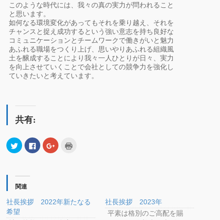
このような時代には、我々の真の実力が問われること
と思います。
如何なる環境変化があってもそれを乗り越え、それを
チャンスと捉え成功するという強い意志を持ち良好な
コミュニケーションとチームワークで働きがいと魅力
あふれる職場をつくり上げ、思いやりあふれる組織風
土を醸成することにより我々一人ひとりが日々、実力
を向上させていくことで会社としての競争力を強化し
ていきたいと考えています。
共有:
ク
Facebook
ク
ク
リ
で
リ
リ
ッ
共
ッ
ッ
ク
有
ク
ク
し
す
し
し
て
る
て
て
Twitter
に
Google+
印
で
は
で
刷
関連
共
ク
共
(新
有
リ
有
し
社長挨拶 2022年新たなる
社長挨拶 2023年
(新
ッ
(新
い
し
ク
し
ウ
希望
平素は格別のご高配を賜
い
し
い
ィ