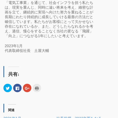
「電気工事業」を通じて、社会インフラを担う私たち
は、現実を重んじ、同時に遠い将来を考え、緻密な計
画を立て、継続的に実現へ向けた努力を重ねることが
長期にわたり持続的に成長していける最善の方法だと
確信しています。私たちがお客様にとって欠かせない
存在になれているか、また、どうしたらなれるかを考
え、過信、慢心をすることなく当社の更なる「飛躍」
「向上」につながる1年にしたいと考えています。
2023年1月
代表取締役社長 土屋大輔
共有:
ク
Facebook
ク
ク
リ
で
リ
リ
ッ
共
ッ
ッ
ク
有
ク
ク
し
す
し
し
て
る
て
て
Twitter
に
Google+
印
で
は
で
刷
関連
共
ク
共
(新
有
リ
有
し