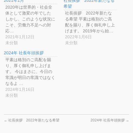
2021年1月
社長挨拶 2022年新たなる
(新
ッ
(新
い
し
ク
し
ウ
希望
2020年は世界的・社会全
い
し
い
ィ
ウ
て
ウ
ン
体として激変の年でした
社長挨拶 2022年新たな
ィ
く
ィ
ド
ン
だ
ン
ウ
しかし、このような状況に
る希望 平素は格別のご高
ド
さ
ド
で
こそ、労働力不足への対
配を賜り、厚く御礼申し上
ウ
い
ウ
開
で
(新
で
き
応…
げます。 2019年から始…
開
し
開
ま
き
い
き
す)
2021年1月12日
2022年1月6日
ま
ウ
ま
未分類
未分類
す)
ィ
す)
ン
ド
2024年 社長年頭挨拶
ウ
で
平素は格別のご高配を賜
開
き
り、厚く御礼申し上げま
ま
す。 今はまさに、今日の
す)
常識が明日の常識ではなく
なるよ …
2024年1月16日
未分類
←
社長挨拶 2022年新たなる希望
2024年 社長年頭挨拶
→